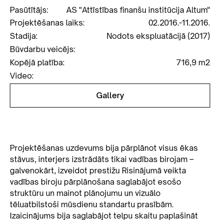
Pasūtītājs:
AS "Attīstības finanšu institūcija Altum"
Projektēšanas laiks:
02.2016.-11.2016.
Stadija:
Nodots ekspluatācijā (2017)
Būvdarbu veicējs:
Kopējā platība:
716,9 m2
Video:
Gallery
Projektēšanas uzdevums bija pārplānot visus ēkas
stāvus, interjers izstrādāts tikai vadības birojam –
galvenokārt, izveidot prestižu Risinājumā veikta
vadības biroju pārplānošana saglabājot esošo
struktūru un mainot plānojumu un vizuālo
tēluatbilstoši mūsdienu standartu prasībām.
Izaicinājums bija saglabājot telpu skaitu paplašināt