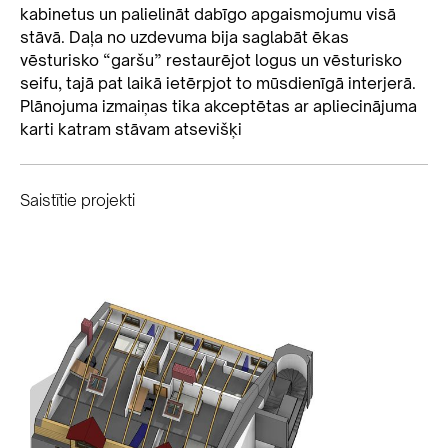
kabinetus un palielināt dabīgo apgaismojumu visā
stāvā. Daļa no uzdevuma bija saglabāt ēkas
vēsturisko “garšu” restaurējot logus un vēsturisko
seifu, tajā pat laikā ietērpjot to mūsdienīgā interjerā.
Plānojuma izmaiņas tika akceptētas ar apliecinājuma
karti katram stāvam atsevišķi
Saistītie projekti