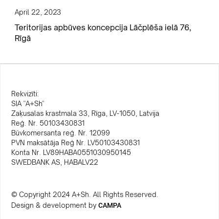
April 22, 2023
Teritorijas apbūves koncepcija Lāčplēša ielā 76,
Rīgā
Rekvizīti:
SIA "A+Sh"
Zaķusalas krastmala 33, Rīga, LV-1050, Latvija
Reģ. Nr. 50103430831
Būvkomersanta reģ. Nr. 12099
PVN maksātāja Reģ Nr. LV50103430831
Konta Nr. LV89HABA0551030950145
SWEDBANK AS, HABALV22
© Copyright 2024 A+Sh. All Rights Reserved.
Design & development by
CAMPA