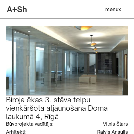
A+Sh
menu
x
Biroja ēkas 3. stāva telpu
vienkāršota atjaunošana Doma
laukumā 4, Rīgā
Būvprojekta vadītājs:
Vilnis Šlars
Arhitekti:
Raivis Ansulis